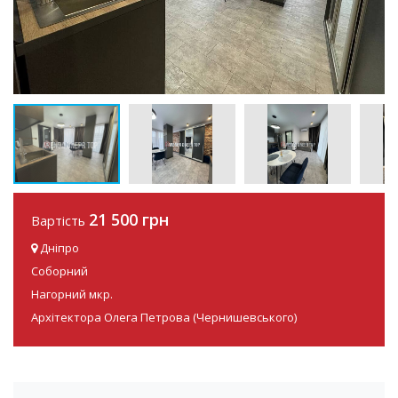
21 500 грн
Вартість
Дніпро
Соборний
Нагорний мкр.
Архітектора Олега Петрова (Чернишевського)