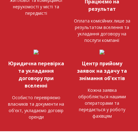
житлової та комерційної
Працюємо на
нерухомості у місті та
результат
передмісті
Оплата комісійних лише за
результатом вселення та
укладання договору на
послуги компанії
Юридична перевірка
Центр прийому
та укладання
заявок на здачу та
договору при
знімання об'єктів
вселенні
Кожна заявка
обробляється нашими
Особисто перевіряємо
операторами та
власників та документи на
передається у роботу
об'єкт, укладаємо договір
фахівцям
оренди