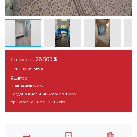
26 500
$
Стоимость
2
Цена за м
:
589 $
Дніпро
Шевченківський
Богдана Хмельницького пр-т мкр.
пр. Богдана Хмельницького