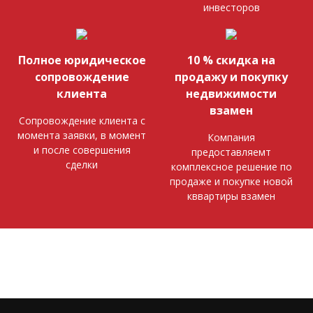
инвесторов
Полное юридическое
10 % скидка на
сопровождение
продажу и покупку
клиента
недвижимости
взамен
Сопровождение клиента с
момента заявки, в момент
Компания
и после совершения
предоставляемт
сделки
комплексное решение по
продаже и покупке новой
кввартиры взамен