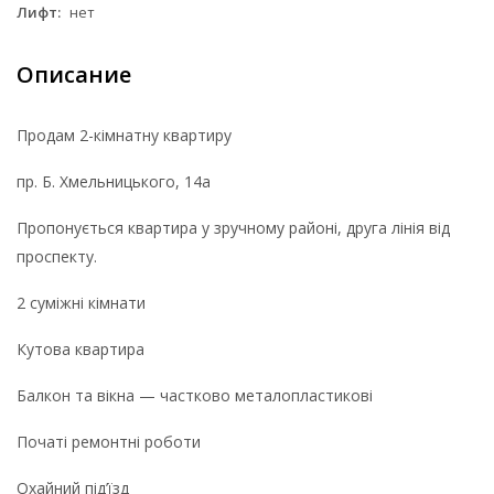
Лифт:
нет
Описание
Продам 2-кімнатну квартиру
пр. Б. Хмельницького, 14а
Пропонується квартира у зручному районі, друга лінія від
проспекту.
2 суміжні кімнати
Кутова квартира
Балкон та вікна — частково металопластикові
Початі ремонтні роботи
Охайний під’їзд