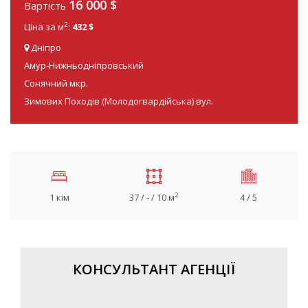
16 000
$
Вартість
2
Ціна за м
:
432 $
Дніпро
Амур-Нижньодніпровський
Сонячний мкр.
Зимових Походів (Молодогвардійська) вул.
2
1 кім
37 / - / 10 м
4 / 5
КОНСУЛЬТАНТ АГЕНЦІЇ