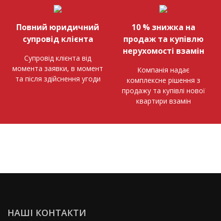
Повний юридичний
10 % знижка на
супровід клієнта
продаж та купівлю
нерухомості взамін
Супровід клієнта від
момента заявки, в момент
Компанія надає
та після здійснення угоди
комплексне рішення з
продажу та купівлі нової
квартири взамін
НАШІ КОНТАКТИ