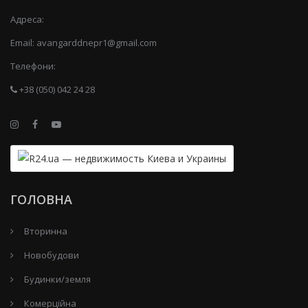
Адреса:
Email:
avangarddnepr1@gmail.com
Телефони:
+38 (050) 042 24 28
ГОЛОВНА
Вторинна
Новобудови
Будинки/земля
Комерційна