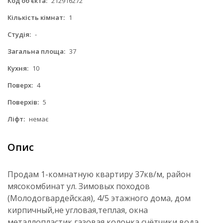
Код об'єкта:
212916272
Кількість кімнат:
1
Студія:
-
Загальна площа:
37
Кухня:
10
Поверх:
4
Поверхів:
5
Ліфт:
немає
Опис
Продам 1-комнатную квартиру 37кв/м, район
мясокомбинат ул. Зимовых походов
(Молодогвардейская), 4/5 этажного дома, дом
кирпичный,не угловая,теплая, окна
металлопластик,газовая колонка,счётчики вода,