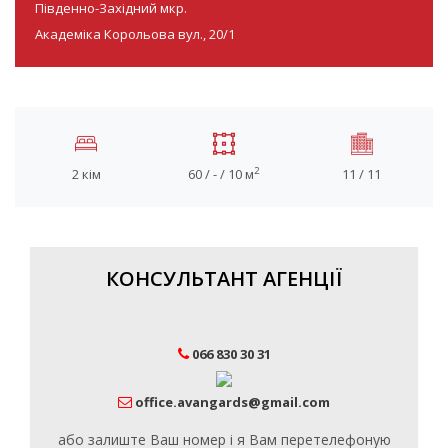
Південно-Західний мкр.
Академіка Корольова вул., 20/1
2
2 кім
60 / - / 10 м
11 / 11
КОНСУЛЬТАНТ АГЕНЦІЇ
066 830 30 31
office.avangards@gmail.com
або залиште Ваш номер і я Вам перетелефоную