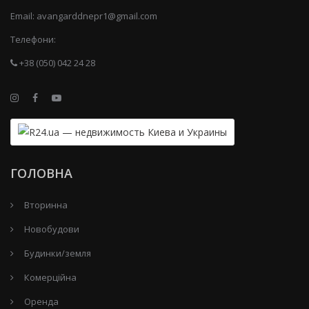
Email:
avangarddnepr1@gmail.com
Телефони:
+38 (050) 042 24 28
ГОЛОВНА
Вторинна
Новобудови
Будинки/земля
Комерційна
Оренда