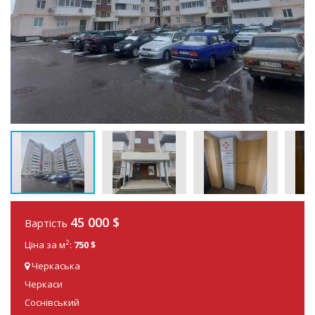
45 000
$
Вартість
2
Ціна за м
:
750 $
Черкаська
Черкаси
Соснівський