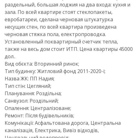
раздельный, большая лоджия на два входа: кухня и
зала. По всей квартире стоят стеклопакеты,
евробатареи, сделана черновая штукатурка
несущих стен, по всей квартира произведена
черновая стяжка пола, електропроводка.
Установленный поквартирный счетчик тепла,
также на весь дом стоит ИТП. Цена квартиры 45000
дол..
Вид обєкта: Вторинний ринок;
Тип будинку: Житловий фонд 2011-2020-і;
Назва ЖК: ПП Надия;
Тип стін: Цегляний;
Планування: Роздільна;
Cанвузол: Роздільний;
Опалення: Централізоване;
Ремонт: Після будівельників;
Комунікації: Асфальтована дорога, Центральна
каналізація, Електрика, Вивіз відходів,
Центральний водопровід;