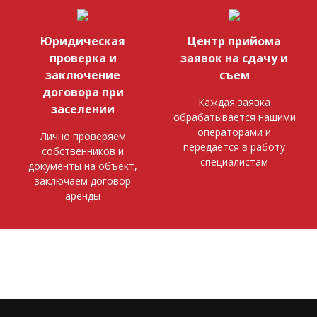
Юридическая
Центр прийома
проверка и
заявок на сдачу и
заключение
съем
договора при
Каждая заявка
заселении
обрабатывается нашими
операторами и
Лично проверяем
передается в работу
собственников и
специалистам
документы на объект,
заключаем договор
аренды