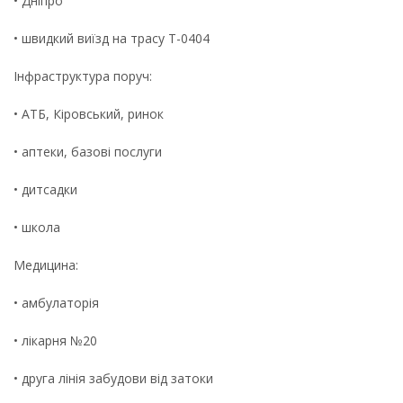
• Дніпро
• швидкий виїзд на трасу Т-0404
Інфраструктура поруч:
• АТБ, Кіровський, ринок
• аптеки, базові послуги
• дитсадки
• школа
Медицина:
• амбулаторія
• лікарня №20
• друга лінія забудови від затоки