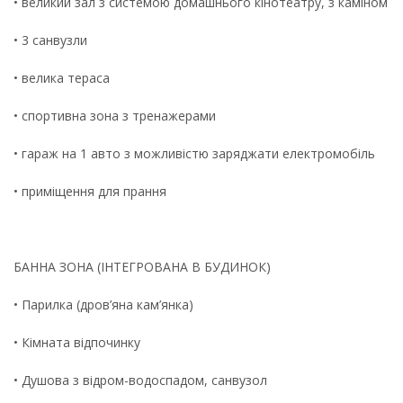
• великий зал з системою домашнього кінотеатру, з каміном
• 3 санвузли
• велика тераса
• спортивна зона з тренажерами
• гараж на 1 авто з можливістю заряджати електромобіль
• приміщення для прання
БАННА ЗОНА (ІНТЕГРОВАНА В БУДИНОК)
• Парилка (дров’яна кам’янка)
• Кімната відпочинку
• Душова з відром-водоспадом, санвузол