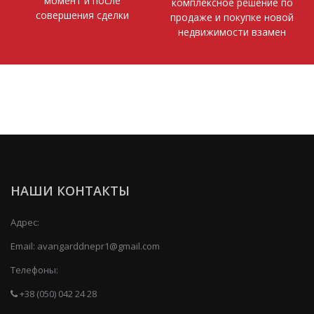
момент и после
комплексное решение по
совершения сделки
продаже и покупке новой
недвижимости взамен
НАШИ КОНТАКТЫ
Адрес:
Email:
avangarddnepr1@gmail.com
Телефоны:
+38 (050) 042 24 28