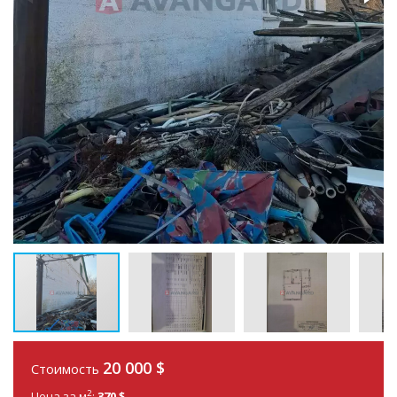
20 000 $
Стоимость
2
Цена за м
:
370 $