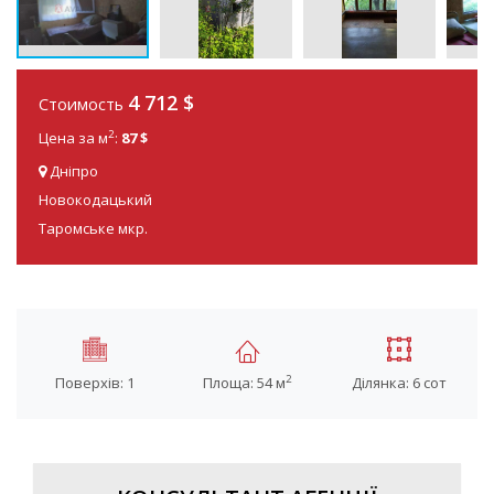
4 712 $
Стоимость
2
Цена за м
:
87 $
Дніпро
Новокодацький
Таромське мкр.
2
Поверхів: 1
Площа: 54 м
Ділянка: 6 сот