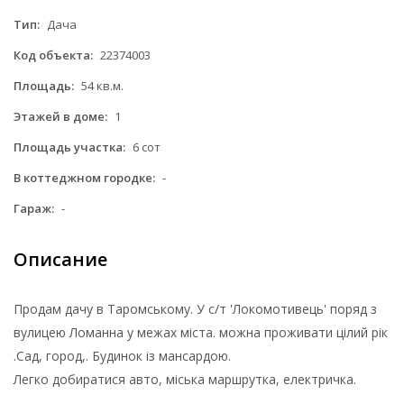
Тип:
Дача
Код объекта:
22374003
Площадь:
54 кв.м.
Этажей в доме:
1
Площадь участка:
6 сот
В коттеджном городке:
-
Гараж:
-
Описание
Продам дачу в Таромському. У с/т 'Локомотивець' поряд з
вулицею Ломанна у межах міста. можна проживати цілий рік
.Сад, город,. Будинок із мансардою.
Легко добиратися авто, міська маршрутка, електричка.