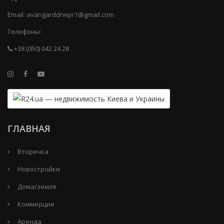
Email:
avangarddnepr1@gmail.com
Телефоны:
+38 (050) 042 24 28
ГЛАВНАЯ
Вторичка
Новостройки
Дома/земля
Коммерция
Аренда