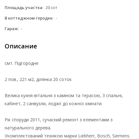
Площадь участка:
20 сот
В коттеджном городке:
-
Гараж:
-
Описание
смт. Підгородне
2 пов., 221 м2, ділянка 20 соток
Велика кухня-вітальня з каміном та терасою, 3 спальні,
кабінет, 2 санвузли, лоджії до кожної кімнати.
Рік споруди 2011, сучасний ремонт з елементами з
натурального дерева.
Укомплектований технікою марки Liebherr, Bosch, Siemens.