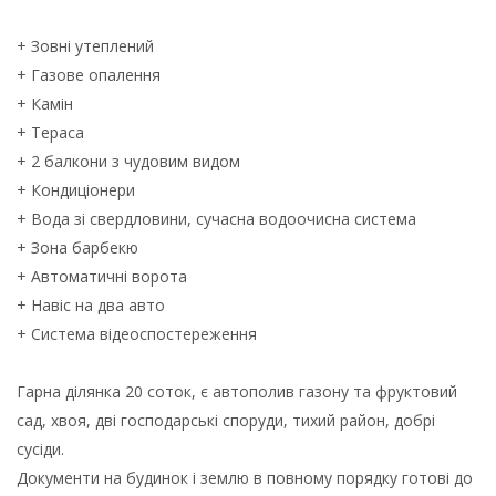
+ Зовні утеплений
+ Газове опалення
+ Камін
+ Тераса
+ 2 балкони з чудовим видом
+ Кондиціонери
+ Вода зі свердловини, сучасна водоочисна система
+ Зона барбекю
+ Автоматичні ворота
+ Навіс на два авто
+ Система відеоспостереження
Гарна ділянка 20 соток, є автополив газону та фруктовий
сад, хвоя, дві господарські споруди, тихий район, добрі
сусіди.
Документи на будинок і землю в повному порядку готові до