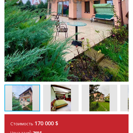
170 000 $
Стоимость
2
Цена за м
:
769 $