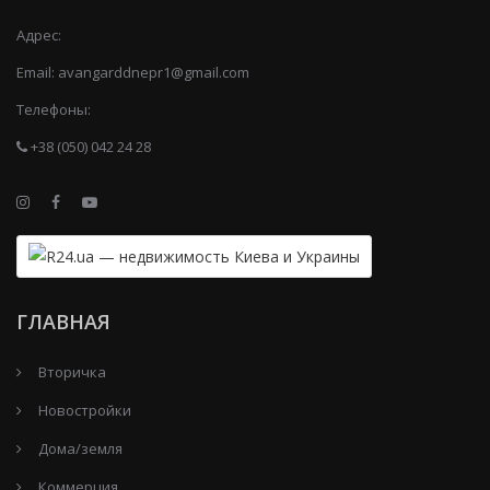
Адрес:
Email:
avangarddnepr1@gmail.com
Телефоны:
+38 (050) 042 24 28
ГЛАВНАЯ
Вторичка
Новостройки
Дома/земля
Коммерция