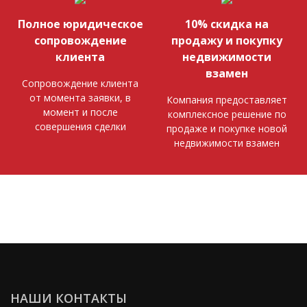
Полное юридическое
10% скидка на
сопровождение
продажу и покупку
клиента
недвижимости
взамен
Сопровождение клиента
от момента заявки, в
Компания предоставляет
момент и после
комплексное решение по
совершения сделки
продаже и покупке новой
недвижимости взамен
НАШИ КОНТАКТЫ