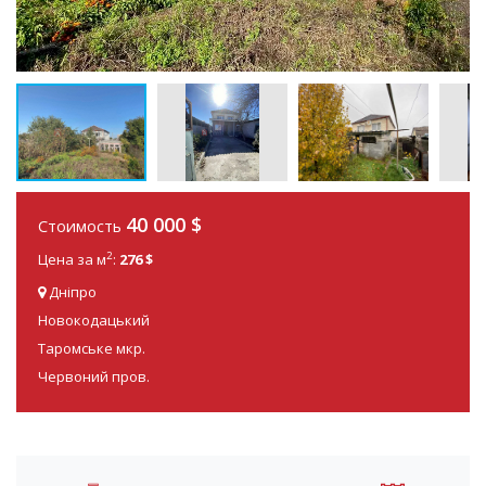
40 000 $
Стоимость
2
Цена за м
:
276 $
Дніпро
Новокодацький
Таромське мкр.
Червоний пров.