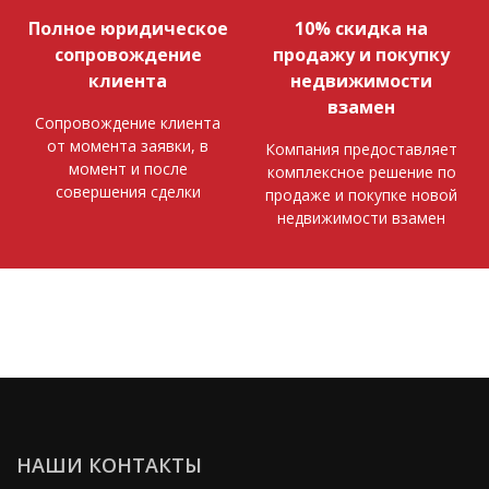
Полное юридическое
10% скидка на
сопровождение
продажу и покупку
клиента
недвижимости
взамен
Сопровождение клиента
от момента заявки, в
Компания предоставляет
момент и после
комплексное решение по
совершения сделки
продаже и покупке новой
недвижимости взамен
НАШИ КОНТАКТЫ