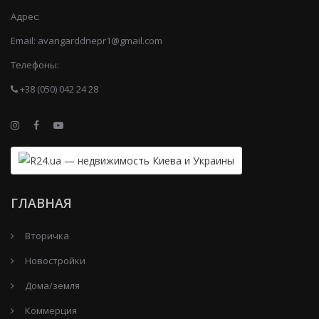
Адрес:
Email:
avangarddnepr1@gmail.com
Телефоны:
+38 (050) 042 24 28
ГЛАВНАЯ
Вторичка
Новостройки
Дома/земля
Коммерция