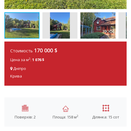
170 000 $
Стоимость
2
Цена за м
:
1 076 $
Дніпро
Крива
2
Поверхів: 2
Площа: 158 м
Ділянка: 15 сот