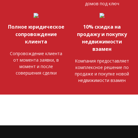
домов под ключ
Полное юридическое
10% скидка на
сопровождение
продажу и покупку
клиента
недвижимости
взамен
Сопровождение клиента
от момента заявки, в
Компания предоставляет
момент и после
комплексное решение по
совершения сделки
продаже и покупке новой
недвижимости взамен