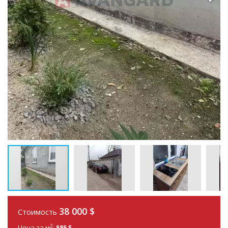
38 000 $
Стоимость
2
Цена за м
:
585 $