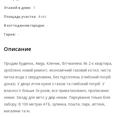
Этажей в доме:
1
Площадь участка:
4 сот
В коттеджном городке:
-
Гараж:
-
Описание
Продам будинок, Амур, Клінчик, Вітчизняна. Як 2-к квартира,
зроблено новий ремонт, економічний газовий котел, чиста
питна вода з свердловини, без підтоплень (глибокий погріб
доказ). У дворі літня кухня з газом та глибокий погріб. У
власності більше 3х років, все приватизовано, прописаних
немає. Заїзду для авто у двір немає. Паркування тільки біля
забору. В 100 метрах АТБ, зупинка, пошти, парк, аптеки,
магазини та ін.