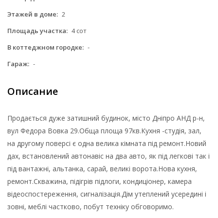
Этажей в доме:
2
Площадь участка:
4 сот
В коттеджном городке:
-
Гараж:
-
Описание
Продається дуже затишний будинок, місто Дніпро АНД р-н,
вул Федора Вовка 29.Обща площа 97кв.Кухня -студія, зал,
на другому поверсі є одна велика кімната під ремонт.Новий
дах, встановлений автонавіс на два авто, як під легкові так і
під вантажні, альтанка, сарай, великі ворота.Нова кухня,
ремонт.Скважина, підігрів підлоги, кондиціонер, камера
відеоспостереження, сигналізація.Дім утеплений усередині і
зовні, меблі частково, побут техніку обговоримо.