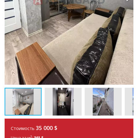
35 000 $
Стоимость
2
Цена за м
:
361 $