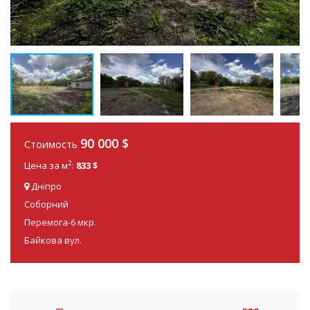
90 000 $
Стоимость
2
Цена за м
:
833 $
Дніпро
Соборний
Перемога-6 мкр.
Байкова вул.