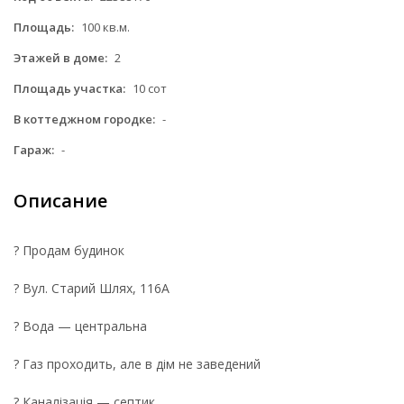
Площадь:
100 кв.м.
Этажей в доме:
2
Площадь участка:
10 сот
В коттеджном городке:
-
Гараж:
-
Описание
? Продам будинок
? Вул. Старий Шлях, 116А
? Вода — центральна
? Газ проходить, але в дім не заведений
? Каналізація — септик