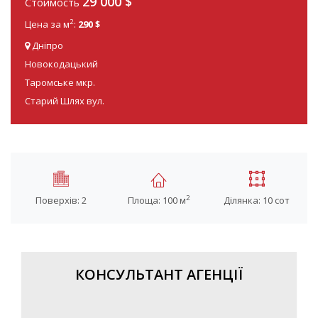
29 000 $
Стоимость
2
Цена за м
:
290 $
Дніпро
Новокодацький
Таромське мкр.
Старий Шлях вул.
2
Поверхів: 2
Площа: 100 м
Ділянка: 10 сот
КОНСУЛЬТАНТ АГЕНЦІЇ