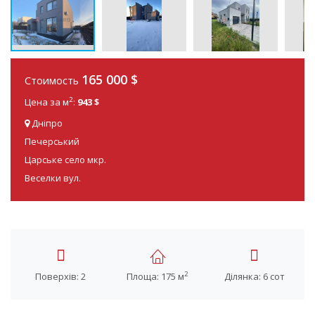
165 000 $
Стоимость
2
Цена за м
:
943 $
Дніпро
Печерський
Царське село мкр.
Веселки вул.
2
Поверхів: 2
Площа: 175 м
Ділянка: 6 сот