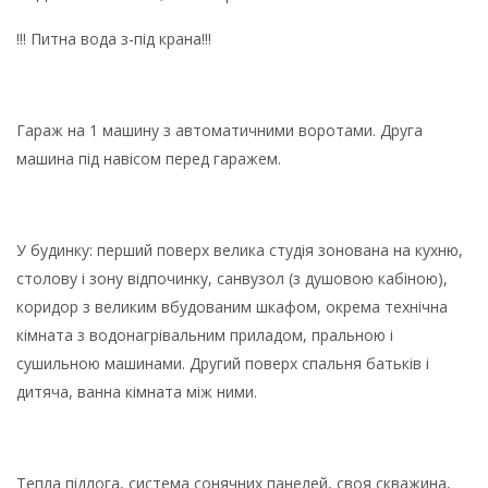
!!! Питна вода з-під крана!!!
Гараж на 1 машину з автоматичними воротами. Друга
машина під навісом перед гаражем.
У будинку: перший поверх велика студія зонована на кухню,
столову і зону відпочинку, санвузол (з душовою кабіною),
коридор з великим вбудованим шкафом, окрема технічна
кімната з водонагрівальним приладом, пральною і
сушильною машинами. Другий поверх спальня батьків і
дитяча, ванна кімната між ними.
Тепла підлога, система сонячних панелей, своя скважина,