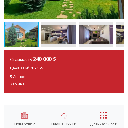
240 000 $
Стоимость
2
Цена за м
:
1 206 $
Дніпро
Зарічна
2
Поверхів: 2
Площа: 199 м
Ділянка: 12 сот