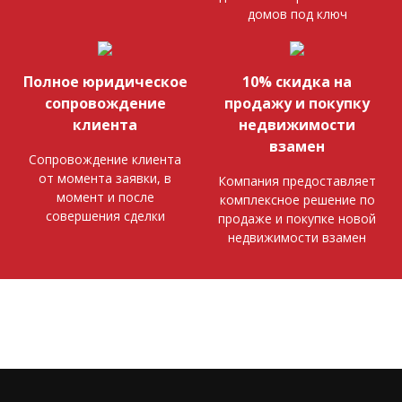
домов под ключ
Полное юридическое
10% скидка на
сопровождение
продажу и покупку
клиента
недвижимости
взамен
Сопровождение клиента
от момента заявки, в
Компания предоставляет
момент и после
комплексное решение по
совершения сделки
продаже и покупке новой
недвижимости взамен