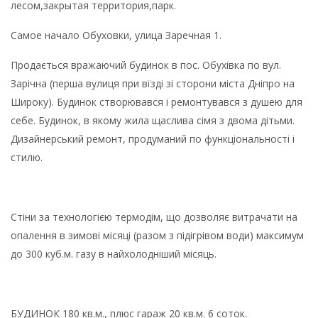
лесом,закрытая территория,парк.
Самое начало Обуховки, улица Заречная 1.
Продається вражаючий будинок в пос. Обухівка по вул.
Зарічна (перша вулиця при вїзді зі сторони міста Дніпро на
Широку). Будинок створювався і ремонтувався з душею для
себе. Будинок, в якому жила щаслива сімя з двома дітьми.
Дизайнерський ремонт, продуманий по функціональності і
стилю.
Стіни за технологією термодім, що дозволяє витрачати на
опалення в зимові місяці (разом з підігрівом води) максимум
до 300 куб.м. газу в найхолодніший місяць.
БУДИНОК 180 кв.м., плюс гараж 20 кв.м. 6 соток.