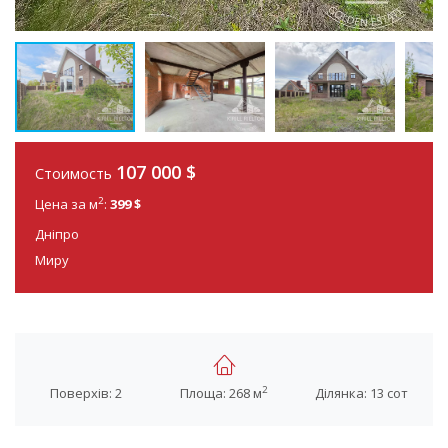
107 000 $
Стоимость
2
Цена за м
:
399 $
Дніпро
Миру
2
Поверхів: 2
Площа: 268 м
Ділянка: 13 сот