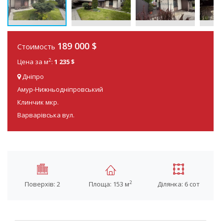
189 000 $
Стоимость
2
Цена за м
:
1 235 $
Дніпро
Амур-Нижньодніпровський
Клинчик мкр.
Варварівська вул.
2
Поверхів: 2
Площа: 153 м
Ділянка: 6 сот