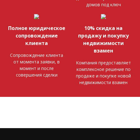
домов под ключ
Полное юридическое
10% скидка на
сопровождение
продажу и покупку
клиента
недвижимости
взамен
Сопровождение клиента
от момента заявки, в
Компания предоставляет
момент и после
комплексное решение по
совершения сделки
продаже и покупке новой
недвижимости взамен