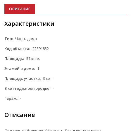
ОПИСАНИЕ
Характеристики
Тип:
Часть дома
Код объекта:
22391852
Площадь:
51 кв.м.
Этажей в доме:
1
Площадь участка:
3 сот
В коттеджном городке:
-
Гараж:
-
Описание
Продаж 4к будинок Діївка р-н Безименна висота