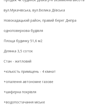
вул.Мукачівська, вул.Велика Діївська
Новокадацький район, правий берег Дніпра
одноповерхова будівля
Площа будинку 51,6 м2
Ділянка 3,5 соток
Стан - житловий
+кількість приміщень - 4 кімнат
+опалення автономне газове
+шиферна покрівля
+водопостачання міське