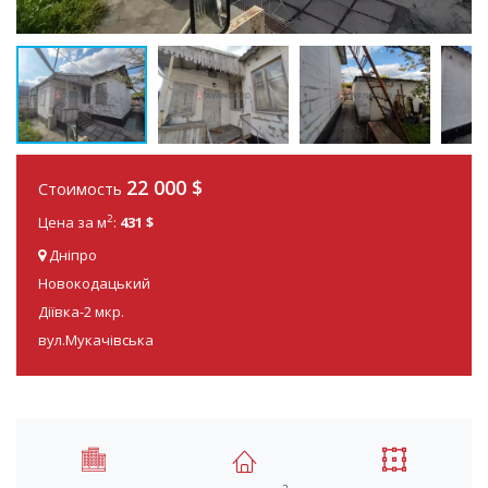
22 000 $
Стоимость
2
Цена за м
:
431 $
Дніпро
Новокодацький
Діївка-2 мкр.
вул.Мукачівська