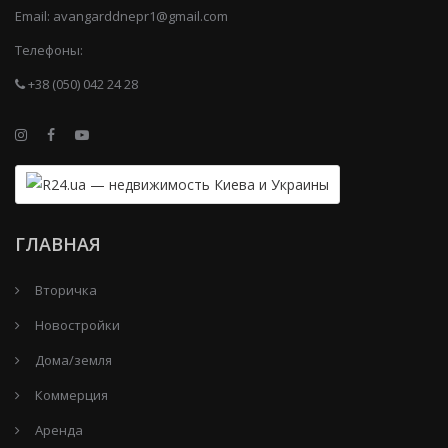
Email:
avangarddnepr1@gmail.com
Телефоны:
+38 (050) 042 24 28
ГЛАВНАЯ
Вторичка
Новостройки
Дома/земля
Коммерция
Аренда