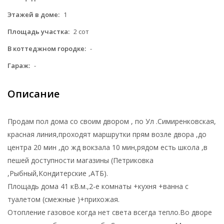
Этажей в доме:
1
Площадь участка:
2 сот
В коттеджном городке:
-
Гараж:
-
Описание
Продам пол дома со своим двором , по Ул .Симиренковская,
красная линия,проходят маршрутки прям возле двора ,до
центра 20 мин ,до жд вокзала 10 мин,рядом есть школа ,в
пешей доступности магазины (Петриковка
,Рыбный,Кондитерские ,АТБ).
Площадь дома 41 кВ.м.,2-е комнаты +кухня +ванна с
туалетом (смежные )+прихожая.
Отопление газовое когда нет света всегда тепло.Во дворе