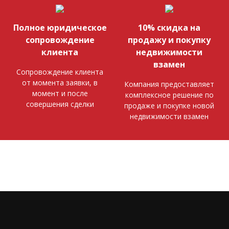
Полное юридическое
10% скидка на
сопровождение
продажу и покупку
клиента
недвижимости
взамен
Сопровождение клиента
от момента заявки, в
Компания предоставляет
момент и после
комплексное решение по
совершения сделки
продаже и покупке новой
недвижимости взамен