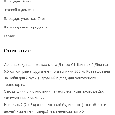
Площадь:
6 кв.м.
Этажей в доме:
1
Площадь участка:
7 сот
В коттеджном городке:
-
Гараж:
-
Описание
Дача заходится в межах міста Дніпро СТ Шинник 2 Ділянка
6,5 соток, рівна, друга лінія. Від зупинки 300 м. Розташована
на найширшій вулиці, зручний під’їзд для вантажного
транспорту.
Є вода цілий рік (лічильник), електрика, нові проводи Zip,
електронний лічильник.
Невеликий (2 х 3)двоповерховий будиночок (шлакоблок +
дерев’яний літній поверх), є маленький погріб.