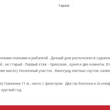
Гараж:
-
енными пляжами и рыбалкой . Дачный дом расположен в садовом
, не старый . Первый этаж - прихожая , кухня и две комнаты. Вт
е масло) Ухоженный участок . Виноград элитных сортов, калина 
це) Скважина 11 м , насос с фильтром . Два газ баллона и 2х ком
 круглый год.