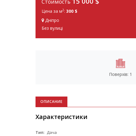
15 000 $
Стоимость
2
Цена за м
:
300 $
Дніпро
Без вулиці
Поверхів: 1
ОПИСАНИЕ
Характеристики
Тип:
Дача