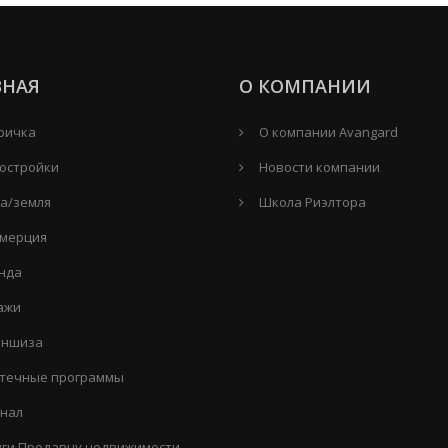
ВНАЯ
О КОМПАНИИ
ричка
О компании Avangard
остройки
Новости компании
а/земля
Школа Риэлтора
мерция
нда
ажи
ншиза
течные программы
нал
уги Продавцу недвижимости