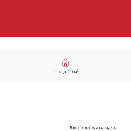
2
Площа: 50 м
В коттеджном городке:
-