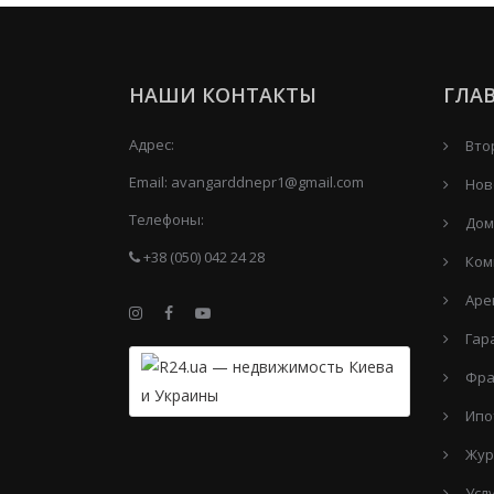
НАШИ КОНТАКТЫ
ГЛА
Адрес:
Вто
Email:
avangarddnepr1@gmail.com
Нов
Телефоны:
Дом
+38 (050) 042 24 28
Ком
Аре
Гар
Фра
Ипо
Жур
Усл