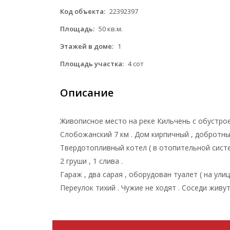
Код объекта:
22392397
Площадь:
50 кв.м.
Этажей в доме:
1
Площадь участка:
4 сот
Описание
Живописное место на реке Кильчень с обустро
Слобожанский 7 км . Дом кирпичный , добротный 
Твердотопливный котел ( в отопительной систем
2 груши , 1 слива .
Гараж , два сарая , оборудован туалет ( на ули
Переулок тихий . Чужие не ходят . Соседи живут