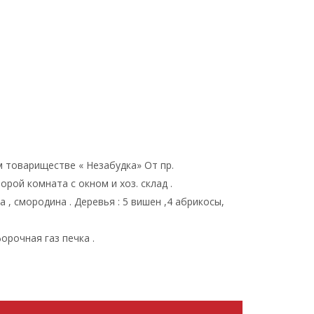
 товариществе « Незабудка» От пр.
орой комната с окном и хоз. склад .
, смородина . Деревья : 5 вишен ,4 абрикосы,
форочная газ печка .