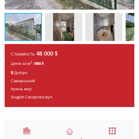
48 000 $
Стоимость
2
Цена за м
:
686 $
Дніпро
Самарський
Ігрень мкр.
Андрія Сахарова вул.