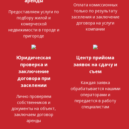
аренды
Оплата комиссионных
только по результату
Предоставляем услуги по
заселения и заключение
подбору жилой и
договора на услуги
комерческой
компании
недвижимости в городе и
пригороде
Юридическая
Центр прийома
проверка и
заявок на сдачу и
заключение
съем
договора при
Каждая заявка
заселении
обрабатывается нашими
операторами и
Лично проверяем
передается в работу
собственников и
специалистам
документы на объект,
заключаем договор
аренды