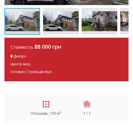
88 000 грн
Стоимость
Дніпро
Центр мкр.
Січових Стрільців вул.
2
Площадь: 193 м
1 / 1