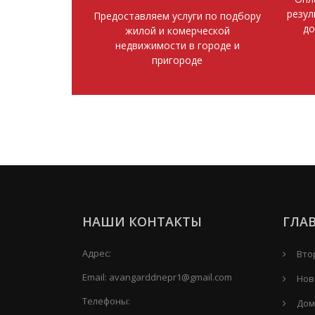
резул
Предоставляем услуги по подбору
до
жилой и комерческой
недвижимости в городе и
пригороде
НАШИ КОНТАКТЫ
ГЛА
Адрес:
Вто
Email:
avangarddnepr1@gmail.com
Нов
Телефоны:
Дом