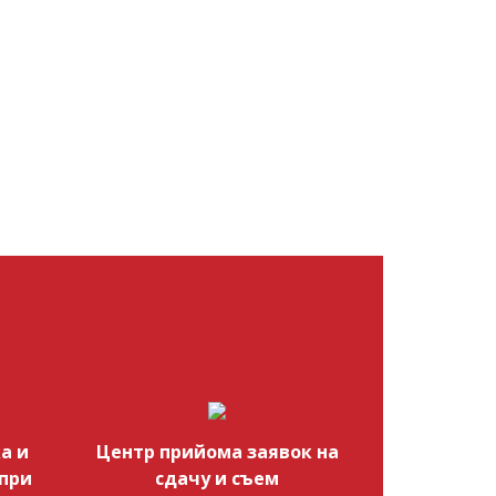
а и
Центр прийома заявок на
при
сдачу и съем