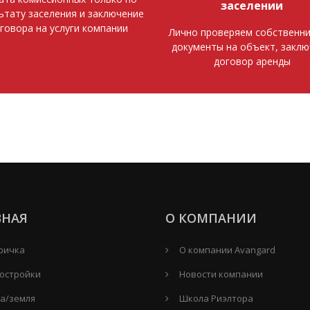
заселении
ьтату заселения и заключение
говора на услуги компании
Лично проверяем собственни
документы на объект, закл
договор аренды
ВНАЯ
О КОМПАНИИ
ричка
О компании Avangard
остройки
Новости компании
а/земля
Школа Риэлтора