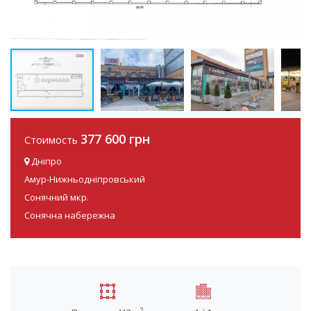
377 600 грн
Стоимость
Дніпро
Амур-Нижньодніпровський
Сонячний мкр.
Сонячна набережна
2