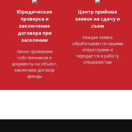
Юридическая
Центр прийома
проверка и
заявок на сдачу и
заключение
съем
договора при
Каждая заявка
заселении
обрабатывается нашими
операторами и
Лично проверяем
передается в работу
собственников и
специалистам
документы на объект,
заключаем договор
аренды