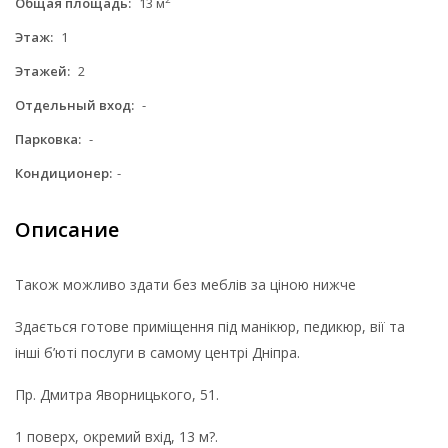
Общая площадь:
13 м
Этаж:
1
Этажей:
2
Отдельный вход:
-
Парковка:
-
Кондиционер:
-
Описание
Також можливо здати без меблів за ціною нижче
Здається готове приміщення під манікюр, педикюр, вії та
інші б’юті послуги в самому центрі Дніпра.
Пр. Дмитра Яворницького, 51.
1 поверх, окремий вхід, 13 м?.