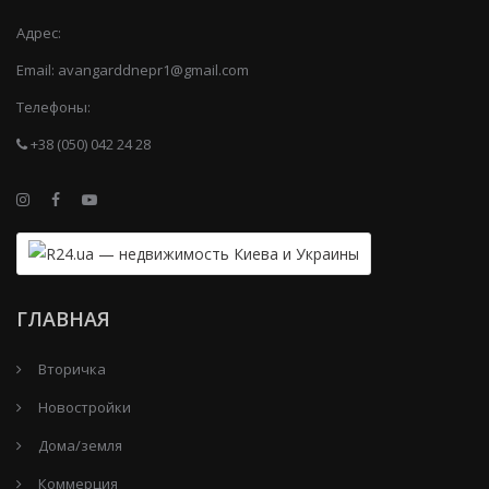
Адрес:
Email:
avangarddnepr1@gmail.com
Телефоны:
+38 (050) 042 24 28
ГЛАВНАЯ
Вторичка
Новостройки
Дома/земля
Коммерция