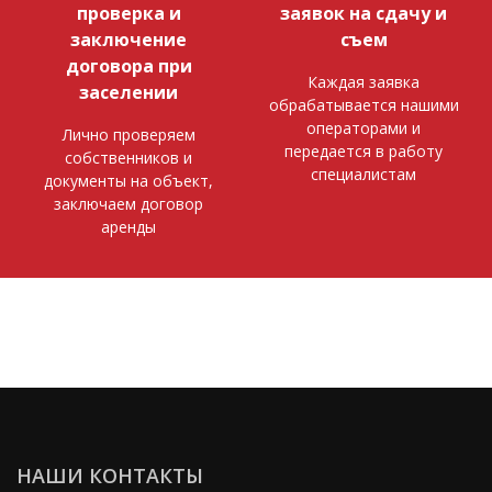
проверка и
заявок на сдачу и
заключение
съем
договора при
Каждая заявка
заселении
обрабатывается нашими
операторами и
Лично проверяем
передается в работу
собственников и
специалистам
документы на объект,
заключаем договор
аренды
НАШИ КОНТАКТЫ