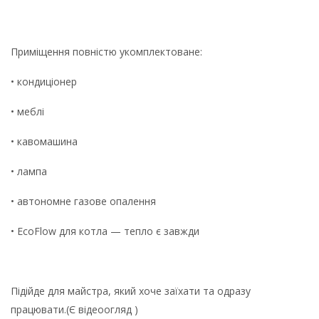
Приміщення повністю укомплектоване:
• кондиціонер
• меблі
• кавомашина
• лампа
• автономне газове опалення
• EcoFlow для котла — тепло є завжди
Підійде для майстра, який хоче заїхати та одразу
працювати.(Є відеоогляд )