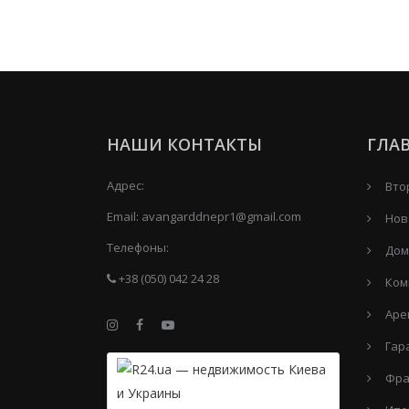
НАШИ КОНТАКТЫ
ГЛА
Адрес:
Вто
Email:
avangarddnepr1@gmail.com
Нов
Телефоны:
Дом
+38 (050) 042 24 28
Ком
Аре
Гар
Фра