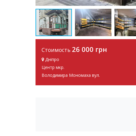
26 000 грн
Стоимость
Дніпро
Центр мкр.
Володимира Мономаха вул.