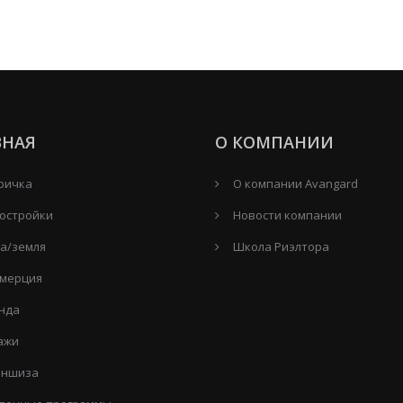
ВНАЯ
О КОМПАНИИ
ричка
О компании Avangard
остройки
Новости компании
а/земля
Школа Риэлтора
мерция
нда
ажи
ншиза