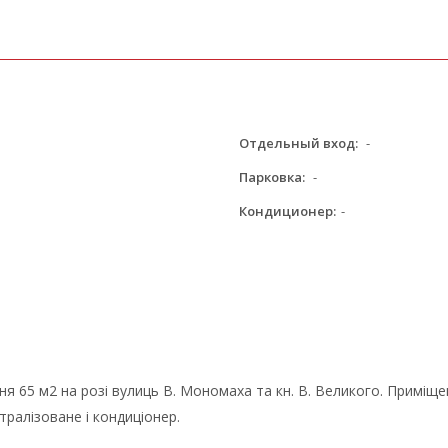
Отдельный вход:
-
Парковка:
-
Кондиционер:
-
я 65 м2 на розі вулиць В. Мономаха та кн. В. Великого. Приміще
тралізоване і кондиціонер.