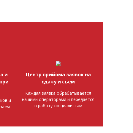
а и
Центр прийома заявок на
при
сдачу и съем
Каждая заявка обрабатывается
нашими операторами и передается
ков и
в работу специалистам
ючаем