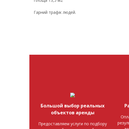
Площа 13,5 м2
Гарний трафік людей.
Большой выбор реальных
Р
объектов аренды
Опл
резул
Предоставляем услуги по подбору
до