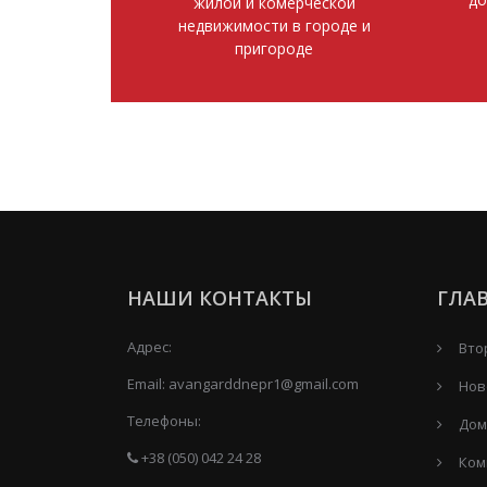
жилой и комерческой
недвижимости в городе и
пригороде
НАШИ КОНТАКТЫ
ГЛА
Адрес:
Вто
Email:
avangarddnepr1@gmail.com
Нов
Телефоны:
Дом
+38 (050) 042 24 28
Ком