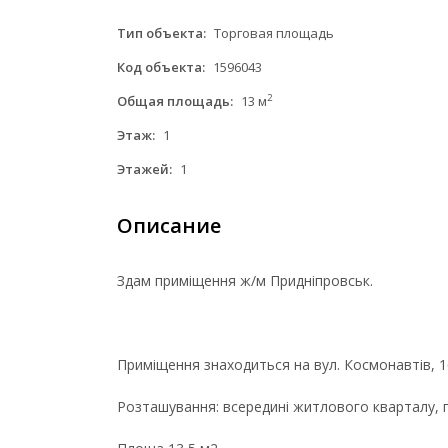
Тип объекта:
Торговая площадь
Код объекта:
1596043
2
Общая площадь:
13 м
Этаж:
1
Этажей:
1
Описание
Здам приміщення ж/м Придніпровськ.
Приміщення знаходиться на вул. Космонавтів, 1
Розташування: всередині житлового кварталу, п