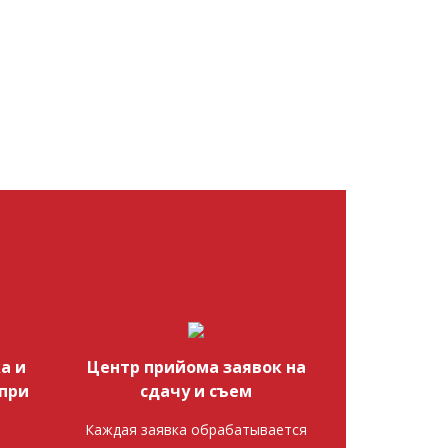
а и
Центр прийома заявок на
при
сдачу и съем
Каждая заявка обрабатывается