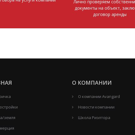
Лично проверяем собственни
документы на объект, закл
договор аренды
ВНАЯ
О КОМПАНИИ
ричка
О компании Avangard
остройки
Новости компании
а/земля
Школа Риэлтора
мерция