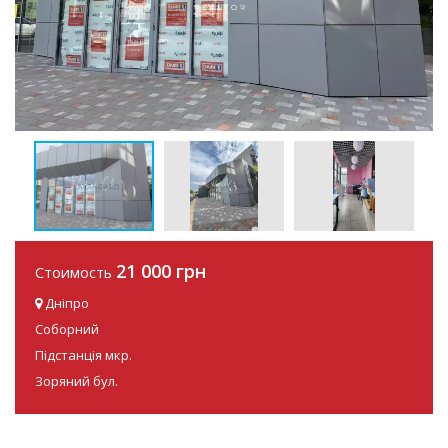
21 000 грн
Стоимость
Дніпро
Соборний
Підстанція мкр.
Зоряний бул.