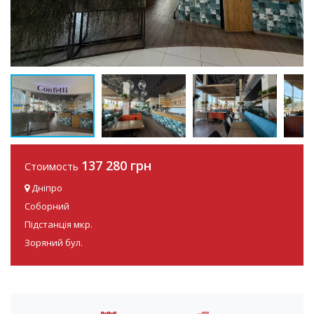
137 280 грн
Стоимость
Дніпро
Соборний
Підстанція мкр.
Зоряний бул.