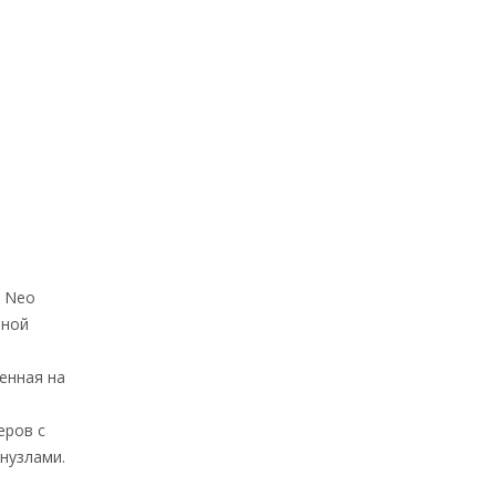
Ц Neo
тной
енная на
еров с
нузлами.