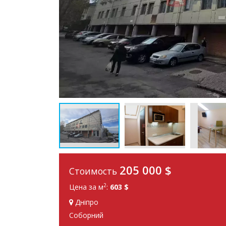
205 000 $
Стоимость
2
Цена за м
:
603 $
Дніпро
Соборний