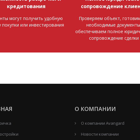
кредитования
сопровождение клие
нты могут получить удобную
Проверяем объект, готовим
у покупки или инвестирования
необходимые документы
обеспечиваем полное юридич
сопровождение сделки
ВНАЯ
О КОМПАНИИ
ричка
О компании Avangard
остройки
Новости компании