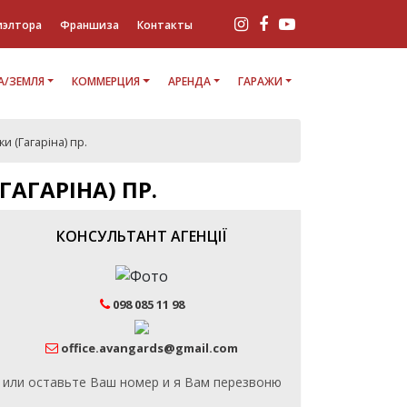
иэлтора
Франшиза
Контакты
/ЗЕМЛЯ
КОММЕРЦИЯ
АРЕНДА
ГАРАЖИ
 (Гагаріна) пр.
АГАРІНА) ПР.
КОНСУЛЬТАНТ АГЕНЦІЇ
098 085 11 98
office.avangards@gmail.com
или оставьте Ваш номер и я Вам перезвоню