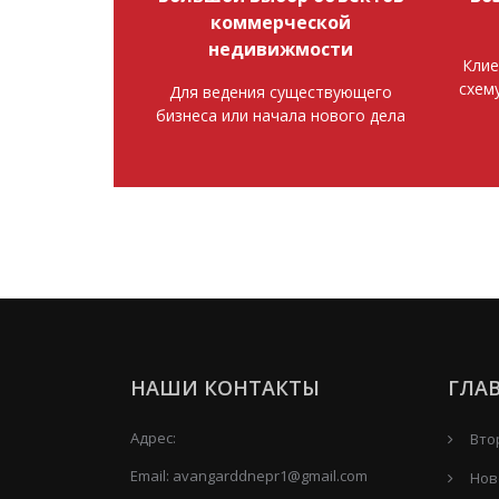
коммерческой
недивижмости
Клие
схем
Для ведения существующего
бизнеса или начала нового дела
НАШИ КОНТАКТЫ
ГЛА
Адрес:
Вто
Email:
avangarddnepr1@gmail.com
Нов