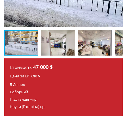
47 000 $
Стоимость
2
Цена за м
:
610 $
Дніпро
Соборний
Підстанція мкр.
Науки (Гагаріна) пр.