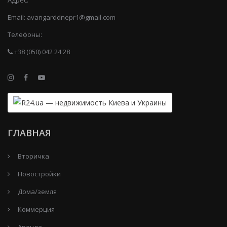
Email:
avangarddnepr1@gmail.com
Телефоны:
+38 (050) 042 24 28
ГЛАВНАЯ
Вторичка
Новостройки
Дома/земля
Коммерция
Аренда