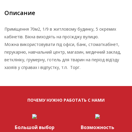
Описание
Приміщення 70м2, 1/9 в житловому будинку, 5 окремих
кабінетів. Вікна виходять на проїжджу вулицю.
Можна використовувати під офіси, банк, стоматкабінет,
перукарню, навчальний центр, магазин, медичний заклад,
ветклініку, грумерну, готель для тварин на період відїзду
хазяїв у справах і відпустку, т.п. Торг.
ПОЧЕМУ НУЖНО РАБОТАТЬ С НАМИ
Большой выбор
Возможность