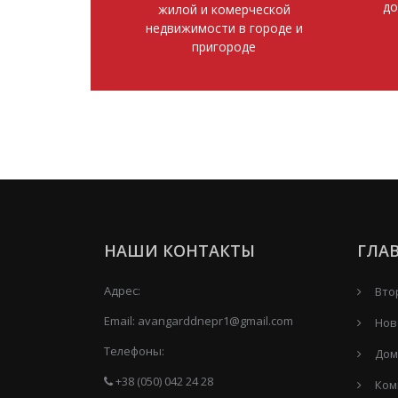
до
жилой и комерческой
недвижимости в городе и
пригороде
НАШИ КОНТАКТЫ
ГЛА
Адрес:
Вто
Email:
avangarddnepr1@gmail.com
Нов
Телефоны:
Дом
+38 (050) 042 24 28
Ком