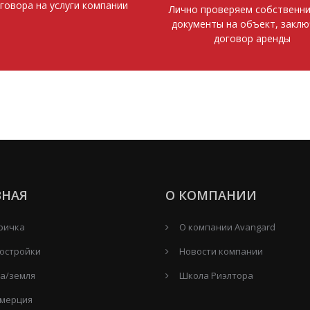
говора на услуги компании
Лично проверяем собственни
документы на объект, закл
договор аренды
ВНАЯ
О КОМПАНИИ
ричка
О компании Avangard
остройки
Новости компании
а/земля
Школа Риэлтора
мерция