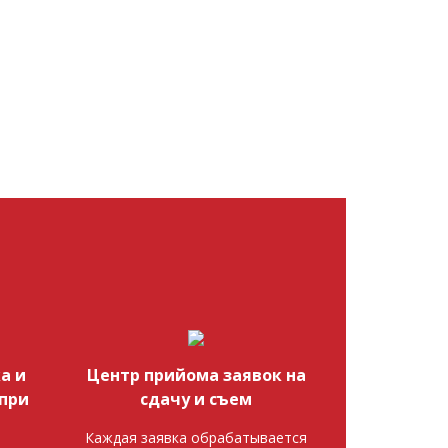
а и
Центр прийома заявок на
при
сдачу и съем
Каждая заявка обрабатывается