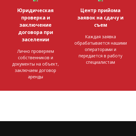
Юридическая
Центр прийома
проверка и
заявок на сдачу и
заключение
съем
договора при
Каждая заявка
заселении
обрабатывается нашими
операторами и
Лично проверяем
передается в работу
собственников и
специалистам
документы на объект,
заключаем договор
аренды