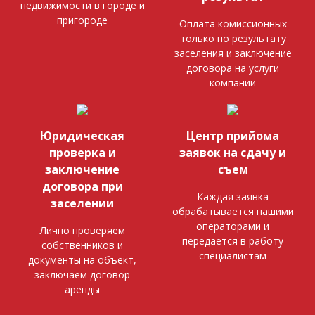
недвижимости в городе и
пригороде
Оплата комиссионных
только по результату
заселения и заключение
договора на услуги
компании
Юридическая
Центр прийома
проверка и
заявок на сдачу и
заключение
съем
договора при
Каждая заявка
заселении
обрабатывается нашими
операторами и
Лично проверяем
передается в работу
собственников и
специалистам
документы на объект,
заключаем договор
аренды