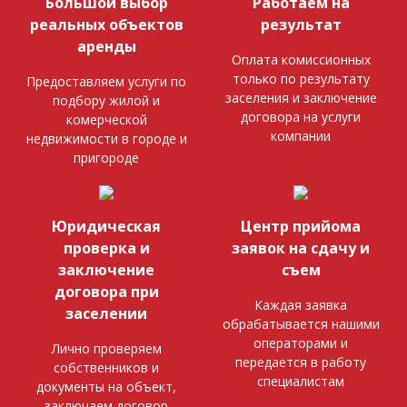
Большой выбор
Работаем на
реальных объектов
результат
аренды
Оплата комиссионных
только по результату
Предоставляем услуги по
заселения и заключение
подбору жилой и
договора на услуги
комерческой
компании
недвижимости в городе и
пригороде
Юридическая
Центр прийома
проверка и
заявок на сдачу и
заключение
съем
договора при
Каждая заявка
заселении
обрабатывается нашими
операторами и
Лично проверяем
передается в работу
собственников и
специалистам
документы на объект,
заключаем договор