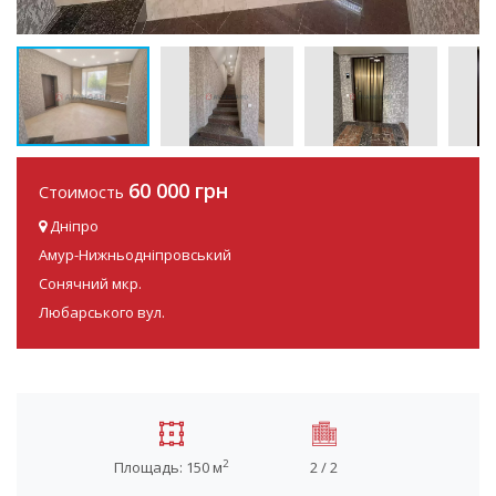
60 000 грн
Стоимость
Дніпро
Амур-Нижньодніпровський
Сонячний мкр.
Любарського вул.
2
Площадь: 150 м
2 / 2