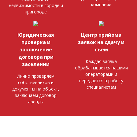
компании
недвижимости в городе и
пригороде
Юридическая
Центр прийома
проверка и
заявок на сдачу и
заключение
съем
договора при
Каждая заявка
заселении
обрабатывается нашими
операторами и
Лично проверяем
передается в работу
собственников и
специалистам
документы на объект,
заключаем договор
аренды