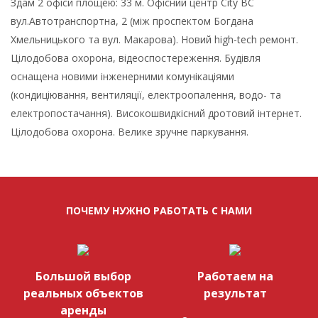
Здам 2 офіси площею: 33 м. Офісний центр City BC
вул.Автотранспортна, 2 (між проспектом Богдана
Хмельницького та вул. Макарова). Новий high-tech ремонт.
Цілодобова охорона, відеоспостереження. Будівля
оснащена новими інженерними комунікаціями
(кондиціювання, вентиляції, електроопалення, водо- та
електропостачання). Високошвидкісний дротовий інтернет.
Цілодобова охорона. Велике зручне паркування.
ПОЧЕМУ НУЖНО РАБОТАТЬ С НАМИ
Большой выбор
Работаем на
реальных объектов
результат
аренды