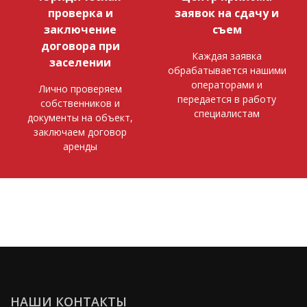
проверка и
заявок на сдачу и
заключение
съем
договора при
Каждая заявка
заселении
обрабатывается нашими
операторами и
Лично проверяем
передается в работу
собственников и
специалистам
документы на объект,
заключаем договор
аренды
НАШИ КОНТАКТЫ