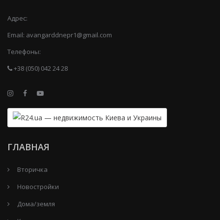
Адрес:
Email:
avangarddnepr1@gmail.com
Телефоны:
+38 (050) 042 24 28
ГЛАВНАЯ
Вторичка
Новостройки
Дома/земля