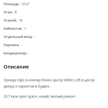
2
Площадь:
32 м
Этаж:
8
Этажей:
18
Кабинетов:
1
Отдельный вход:
-
Парковка:
-
Кондиционер:
-
Описание
Оренда Офіс в новому бізнес центрі White Loft в центрі
Дніпра з паркінгом в будівлі .
32.7 кв.м open space, новий, якісний ремонт.