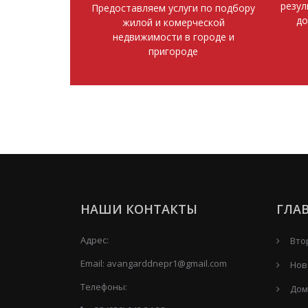
резул
Предоставляем услуги по подбору
до
жилой и комерческой
недвижимости в городе и
пригороде
НАШИ КОНТАКТЫ
ГЛА
Адрес:
Вто
Email:
avangarddnepr1@gmail.com
Нов
Телефоны:
Дом