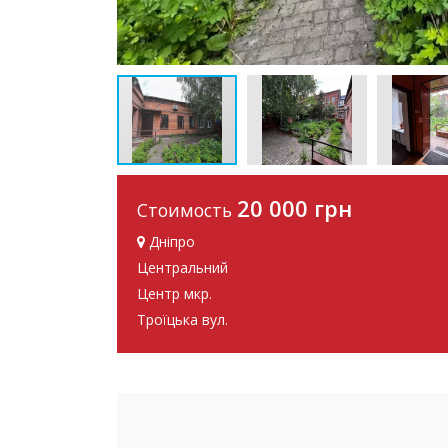
20 000 грн
Стоимость
Дніпро
Центральний
Центр мкр.
Троїцька вул.