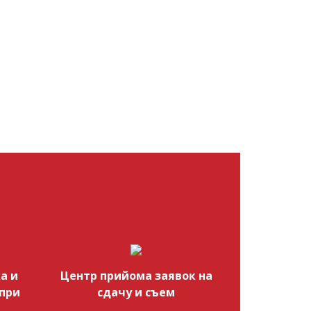
а и
Центр прийома заявок на
при
сдачу и съем