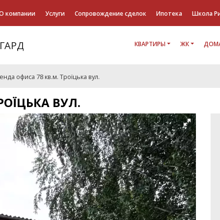
О компании
Услуги
Сопровождение сделок
Ипотека
Школа Р
КВАРТИРЫ
ЖК
ДОМА
енда офиса 78 кв.м. Троїцька вул.
РОЇЦЬКА ВУЛ.