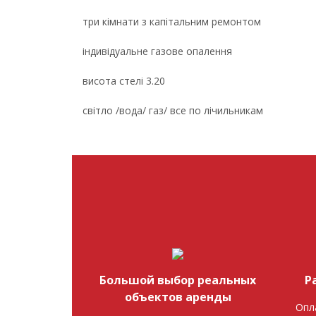
три кімнати з капітальним ремонтом
індивідуальне газове опалення
висота стелі 3.20
світло /вода/ газ/ все по лічильникам
Большой выбор реальных
Р
объектов аренды
Опл