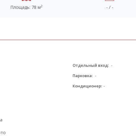
2
Площадь: 78 м
- / -
Отдельный вход:
-
Парковка:
-
Кондиционер:
-
ра
вто