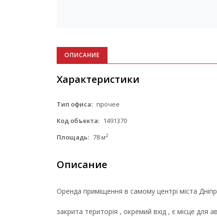
ОПИСАНИЕ
Характеристики
Тип офиса:
прочее
Код объекта:
1491370
2
Площадь:
78 м
Описание
Оренда приміщення в самому центрі міста Дніп
закрита територія , окремий вхід , є місце для а