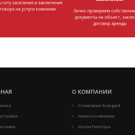
ьтату заселения и заключение
говора на услуги компании
Лично проверяем собственни
документы на объект, закл
договор аренды
ВНАЯ
О КОМПАНИИ
ричка
О компании Avangard
остройки
Новости компании
а/земля
Школа Риэлтора