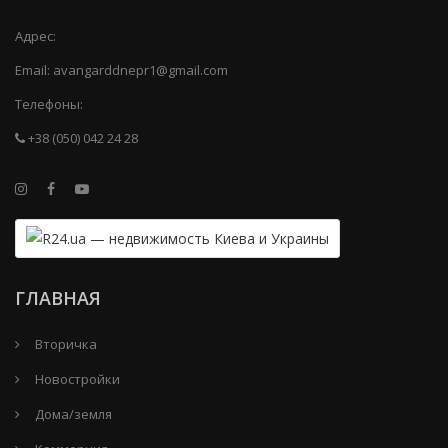
Адрес:
Email:
avangarddnepr1@gmail.com
Телефоны:
+38 (050) 042 24 28
ГЛАВНАЯ
Вторичка
Новостройки
Дома/земля