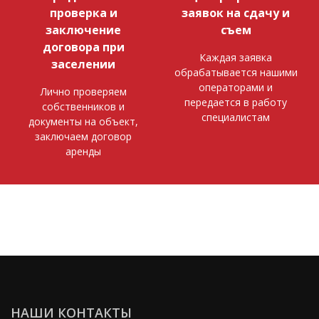
проверка и
заявок на сдачу и
заключение
съем
договора при
Каждая заявка
заселении
обрабатывается нашими
операторами и
Лично проверяем
передается в работу
собственников и
специалистам
документы на объект,
заключаем договор
аренды
НАШИ КОНТАКТЫ