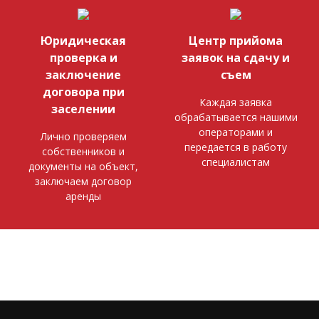
Юридическая
Центр прийома
проверка и
заявок на сдачу и
заключение
съем
договора при
Каждая заявка
заселении
обрабатывается нашими
операторами и
Лично проверяем
передается в работу
собственников и
специалистам
документы на объект,
заключаем договор
аренды