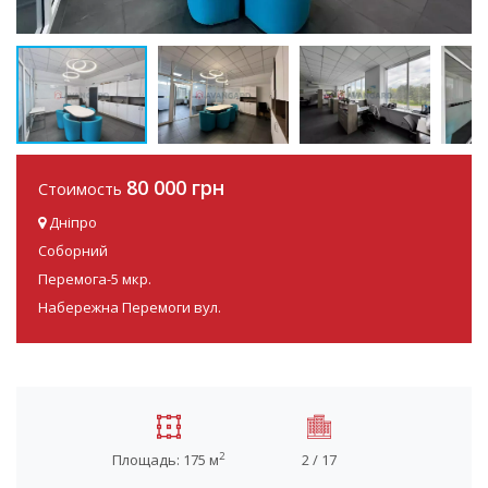
80 000 грн
Стоимость
Дніпро
Соборний
Перемога-5 мкр.
Набережна Перемоги вул.
2
Площадь: 175 м
2 / 17