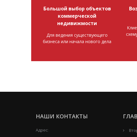
Большой выбор объектов
Во
коммерческой
недивижмости
Клие
схем
Для ведения существующего
бизнеса или начала нового дела
НАШИ КОНТАКТЫ
ГЛА
Адрес:
Вто