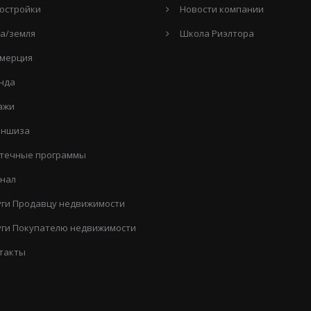
остройки
Новости компании
а/земля
Школа Риэлтора
мерция
нда
ажи
ншиза
течные программы
нал
уги Продавцу недвижимости
уги Покупателю недвижимости
такты