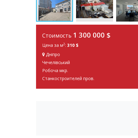
1 300 000 $
Стоимость
2
Цена за м
:
310 $
Дніпро
Чечелівський
Робоча мкр.
Станкостроителей пров.