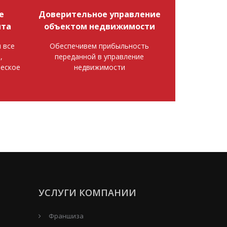
е
Доверительное управление
нта
объектом недвижимости
 все
Обеспечивем прибыльность
,
переданной в управление
еское
недвижимости
УСЛУГИ КОМПАНИИ
Франшиза