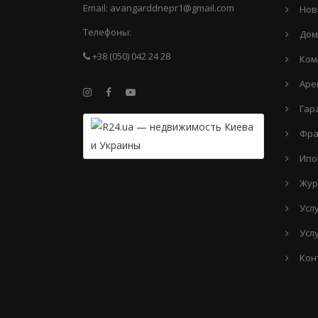
Email:
avangarddnepr1@gmail.com
Нов
Телефоны:
Дом
+38 (050) 042 24 28
Ком
Аре
Гар
Фра
Ипо
Жур
Усл
Усл
Кон