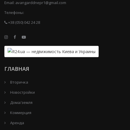
Email:
avangarddnepr1@gmail.com
Телефоны:
+38 (050) 042 24 28
ГЛАВНАЯ
Вторичка
Новостройки
Дома/земля
Коммерция
Аренда