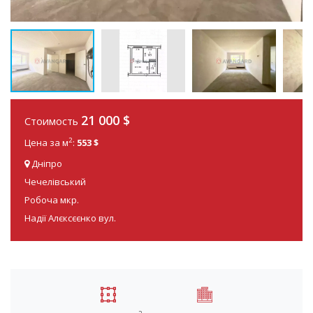
21 000 $
Стоимость
2
Цена за м
:
553 $
Дніпро
Чечелівський
Робоча мкр.
Надії Алєксєєнко вул.